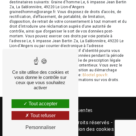
destinataires suivants: Graine d'homme Le, 6 impasse Jean Bertin
Za, La Sablonnière, 49220 Le Lion-d'Angers
grainedhomme@orange.fr. Vous disposez de droits d’accès, de
rectification, d’effacement, de portabilité, de limitation,
d’opposition, de retrait de votre consentement à tout moment et du
droit d’introduire une réclamation auprès d’une autorité de
contrôle, ainsi que d’organiser le sort de vos données post-
mortem. Vous pouvez exercer ces droits par voie postale à
l'adresse Le, 6 impasse Jean Bertin Za, La Sablonnière, 49220 Le
Lion-d'Angers ou par courrier électronique à l'adresse
grainedhomme@orange.fr. Un justificatif d'identité pourra vous
être demandé. Nous conservons vos données pendant la période
de prise de contact puis pendant la durée de prescription légale
aux fins probatoires et de gestion des contentieux. Vous avez le
droit de vous inscrire sur la liste d'opposition au démarchage
Ce site utilise des cookies et
téléphonique, disponible à cette adresse:
Bloctel.gouv.fr
.
vous donne le contrôle sur
Consultez le site cnil.fr pour plus d’informations sur vos droits.
ceux que vous souhaitez
activer
Tout accepter
Recherches fréquentes
Tout refuser
©
Vistalid
- 2026 - Tous droits réservés -
Personnaliser
Mentions légales
-
Gestion des cookies