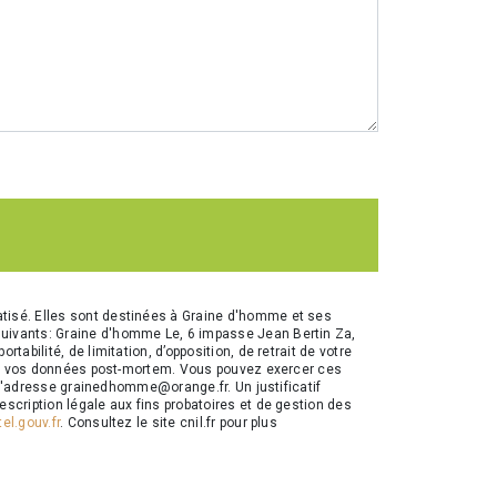
tisé. Elles sont destinées à Graine d'homme et ses
suivants: Graine d'homme Le, 6 impasse Jean Bertin Za,
bilité, de limitation, d’opposition, de retrait de votre
t de vos données post-mortem. Vous pouvez exercer ces
à l'adresse grainedhomme@orange.fr. Un justificatif
scription légale aux fins probatoires et de gestion des
el.gouv.fr
. Consultez le site cnil.fr pour plus