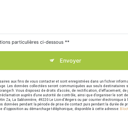
tions particulières ci-dessous **
Envoyer
res aux fins de vous contacter et sont enregistrées dans un fichier informa
ssage. Les données collectées seront communiquées aux seuls destinataires 
e.fr. Vous disposez de droits d’accès, de rectification, d’effacement, de porta
réclamation auprès d’une autorité de contrôle, ainsi que d’organiser le sor
rtin Za, La Sablonnière, 49220 Le Lion-d'Angers ou par courrier électronique 
 données pendant la période de prise de contact puis pendant la durée de pre
iste d'opposition au démarchage téléphonique, disponible à cette adresse:
Bloct