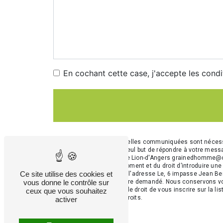
En cochant cette case, j'accepte les condi
** Les données personnelles communiquées sont nécessai
sous-traitants dans le seul but de répondre à votre me
La Sablonnière, 49220 Le Lion-d'Angers grainedhomme@orang
consentement à tout moment et du droit d’introduire une 
Ce site utilise des cookies et
droits par voie postale à l'adresse Le, 6 impasse Jean Be
vous donne le contrôle sur
d'identité pourra vous être demandé. Nous conservons vos
contentieux. Vous avez le droit de vous inscrire sur la l
ceux que vous souhaitez
d’informations sur vos droits.
activer